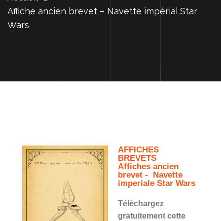
Affiche ancien brevet – Navette impérial Star
Wars
AFFICHES
BREVETS
Affiches ancien
brevet - Navette
imperiale Star Wars
Téléchargez
gratuitement cette